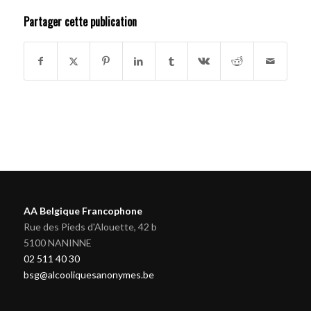
Partager cette publication
AA Belgique Francophone
Rue des Pieds d'Alouette, 42 b
5100 NANINNE
02 511 40 30
bsg@alcooliquesanonymes.be