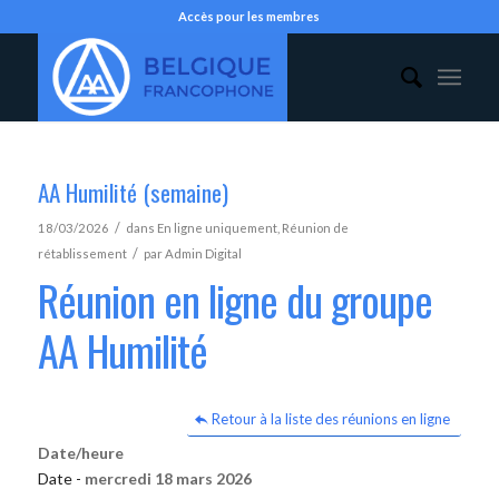
Accès pour les membres
AA Humilité (semaine)
/
18/03/2026
dans
En ligne uniquement
,
Réunion de
/
rétablissement
par
Admin Digital
Réunion en ligne du groupe
AA Humilité
Retour à la liste des réunions en ligne
Date/heure
Date -
mercredi 18 mars 2026