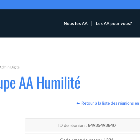
Nous les AA
Les AA pour vous?
Admin Digital
upe AA Humilité
Retour à la liste des réunions en 
ID de réunion :
84935493840
Code / mot de passe :
1234