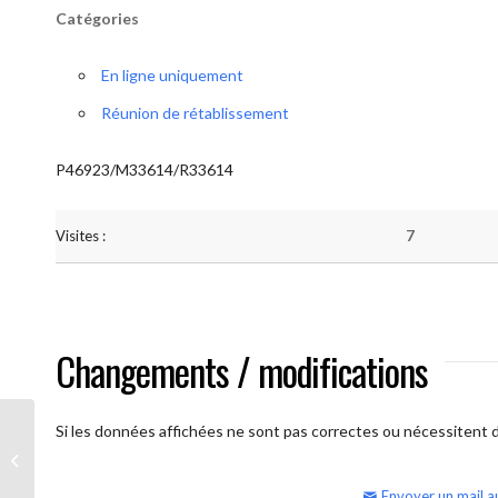
Catégories
En ligne uniquement
Réunion de rétablissement
P46923/M33614/R33614
Visites :
7
Changements / modifications
Si les données affichées ne sont pas correctes ou nécessitent d'
AA Humilité (semaine)
Envoyer un mail a