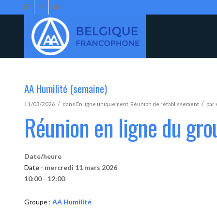
AA Humilité (semaine)
/
/
11/03/2026
dans
En ligne uniquement
,
Réunion de rétablissement
par
Réunion en ligne du gro
Date/heure
Date -
mercredi 11 mars 2026
10:00 - 12:00
Groupe :
AA Humilité