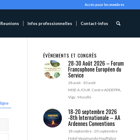
Accès pour les membres
Reunions
Infos professionnelles
Contact-infos
ÉVÈNEMENTS ET CONGRÈS
28-30 Août 2026 – Forum
Francophone Européen du
Service
28 août
-
30 août
MISE A JOUR: Centre ADDEPPA,
Vigy , Moselle
ligne
18-20 septembre 2026
-8th Internationale – AA
Ardennes Conventions
18 septembre
-
20 septembre
Hotel Vayamundo Houffalize