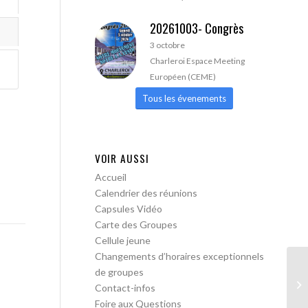
20261003- Congrès
3 octobre
Charleroi Espace Meeting
Européen (CEME)
Tous les évenements
VOIR AUSSI
Accueil
Calendrier des réunions
Capsules Vidéo
Carte des Groupes
Cellule jeune
Changements d’horaires exceptionnels
de groupes
AA
Contact-infos
Foire aux Questions