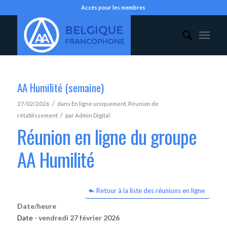
Accès pour les membres
AA Humilité (semaine)
/
27/02/2026
dans
En ligne uniquement
,
Réunion de
/
rétablissement
par
Admin Digital
Réunion en ligne du groupe
AA Humilité
Retour à la liste des réunions en ligne
Date/heure
Date -
vendredi 27 février 2026