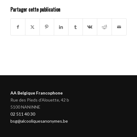
Partager cette publication
AA Belgique Francophone
Rue des Pieds d'Alouette, 42 b
5100 NANINNE
02 511 40 30
bsg@alcooliquesanonymes.be