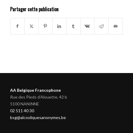
Partager cette publication
AA Belgique Francophone
Rue des Pieds d'Alouette, 42 b
5100 NANINNE
02 511 40 30
bsg@alcooliquesanonymes.be