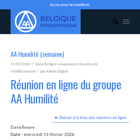
Accès pour les membres
AA Humilité (semaine)
/
11/02/2026
dans
En ligne uniquement
,
Réunion de
/
rétablissement
par
Admin Digital
Réunion en ligne du groupe
AA Humilité
Retour à la liste des réunions en ligne
Date/heure
Date -
mercredi 11 février 2026