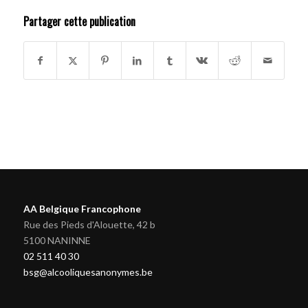
Partager cette publication
AA Belgique Francophone
Rue des Pieds d'Alouette, 42 b
5100 NANINNE
02 511 40 30
bsg@alcooliquesanonymes.be