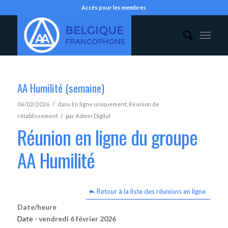
Accès pour les membres
AA Humilité (semaine)
/
06/02/2026
dans
En ligne uniquement
,
Réunion de
/
rétablissement
par
Admin Digital
Réunion en ligne du groupe
AA Humilité
Retour à la liste des réunions en ligne
Date/heure
Date -
vendredi 6 février 2026