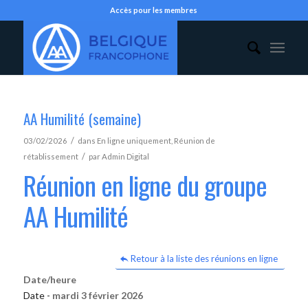
Accès pour les membres
AA Humilité (semaine)
/
03/02/2026
dans
En ligne uniquement
,
Réunion de
/
rétablissement
par
Admin Digital
Réunion en ligne du groupe
AA Humilité
Retour à la liste des réunions en ligne
Date/heure
Date -
mardi 3 février 2026