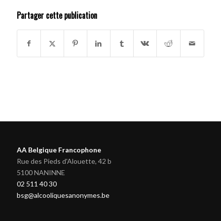
Partager cette publication
AA Belgique Francophone
Rue des Pieds d'Alouette, 42 b
5100 NANINNE
02 511 40 30
bsg@alcooliquesanonymes.be