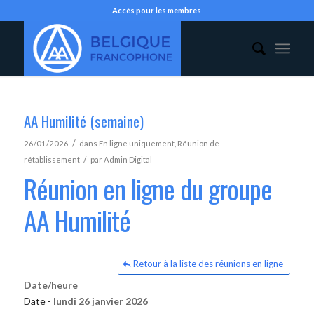
Accès pour les membres
AA Humilité (semaine)
/
26/01/2026
dans
En ligne uniquement
,
Réunion de
/
rétablissement
par
Admin Digital
Réunion en ligne du groupe
AA Humilité
Retour à la liste des réunions en ligne
Date/heure
Date -
lundi 26 janvier 2026