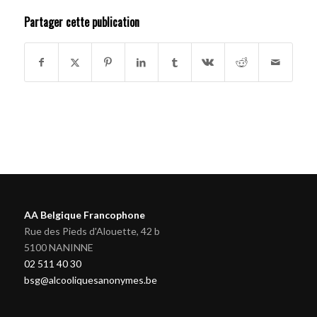
Partager cette publication
AA Belgique Francophone
Rue des Pieds d'Alouette, 42 b
5100 NANINNE
02 511 40 30
bsg@alcooliquesanonymes.be