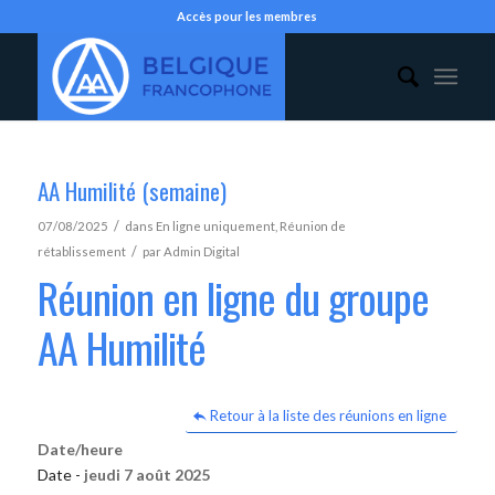
Accès pour les membres
AA Humilité (semaine)
/
07/08/2025
dans
En ligne uniquement
,
Réunion de
/
rétablissement
par
Admin Digital
Réunion en ligne du groupe
AA Humilité
Retour à la liste des réunions en ligne
Date/heure
Date -
jeudi 7 août 2025