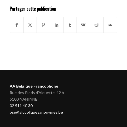
Partager cette publication
AA Belgique Francophone
Rue des Pieds d'Alouette, 42 b
5100 NANINNE
02 511 40 30
bsg@alcooliquesanonymes.be