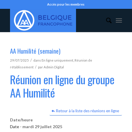
Accès pour les membres
AA Humilité (semaine)
/
29/07/2025
dans
En ligne uniquement
,
Réunion de
/
rétablissement
par
Admin Digital
Réunion en ligne du groupe
AA Humilité
Retour à la liste des réunions en ligne
Date/heure
Date -
mardi 29 juillet 2025