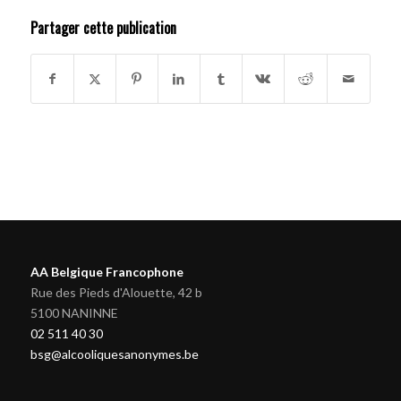
Partager cette publication
AA Belgique Francophone
Rue des Pieds d'Alouette, 42 b
5100 NANINNE
02 511 40 30
bsg@alcooliquesanonymes.be