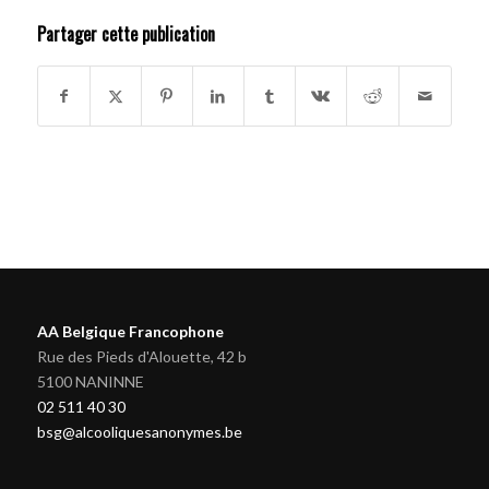
Partager cette publication
AA Belgique Francophone
Rue des Pieds d'Alouette, 42 b
5100 NANINNE
02 511 40 30
bsg@alcooliquesanonymes.be