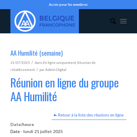
Accès pour les membres
AA Humilité (semaine)
/
21/07/2025
dans
En ligne uniquement
,
Réunion de
/
rétablissement
par
Admin Digital
Réunion en ligne du groupe
AA Humilité
Retour à la liste des réunions en ligne
Date/heure
Date -
lundi 21 juillet 2025