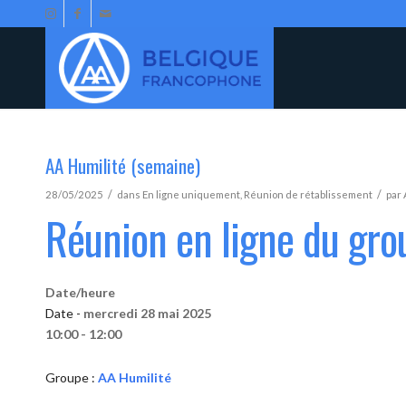
AA Humilité (semaine)
/
/
28/05/2025
dans
En ligne uniquement
,
Réunion de rétablissement
par
Réunion en ligne du gro
Date/heure
Date -
mercredi 28 mai 2025
10:00 - 12:00
Groupe :
AA Humilité