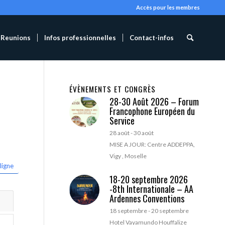
Accès pour les membres
Reunions
Infos professionnelles
Contact-infos
ÉVÈNEMENTS ET CONGRÈS
28-30 Août 2026 – Forum
Francophone Européen du
Service
28 août
-
30 août
MISE A JOUR: Centre ADDEPPA,
Vigy , Moselle
ligne
18-20 septembre 2026
-8th Internationale – AA
Ardennes Conventions
18 septembre
-
20 septembre
Hotel Vayamundo Houffalize