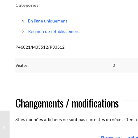
Catégories
En ligne uniquement
Réunion de rétablissement
P46821/M33512/R33512
Visites :
0
Changements / modifications
Si les données affichées ne sont pas correctes ou nécessitent d'
AA Humilité (semaine)
Envoyer un mail a