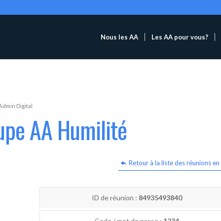
Nous les AA
Les AA pour vous?
Admin Digital
upe AA Humilité
Retour à la liste des réunions en 
ID de réunion :
84935493840
Code / mot de passe :
1234