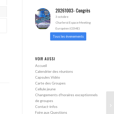
20261003- Congrès
3 octobre
Charleroi Espace Meeting
Européen (CEME)
Tous les évenements
VOIR AUSSI
Accueil
Calendrier des réunions
Capsules Vidéo
Carte des Groupes
Cellule jeune
Changements d’horaires exceptionnels
de groupes
AA
Contact-infos
Foire aux Questions