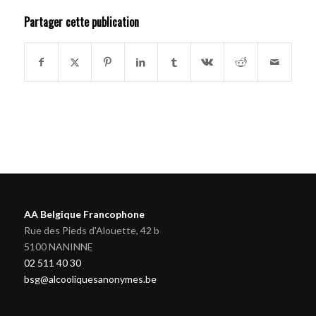
Partager cette publication
AA Belgique Francophone
Rue des Pieds d'Alouette, 42 b
5100 NANINNE
02 511 40 30
bsg@alcooliquesanonymes.be