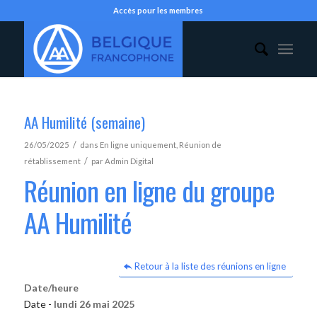
Accès pour les membres
AA Humilité (semaine)
/
26/05/2025
dans
En ligne uniquement
,
Réunion de
/
rétablissement
par
Admin Digital
Réunion en ligne du groupe
AA Humilité
Retour à la liste des réunions en ligne
Date/heure
Date -
lundi 26 mai 2025