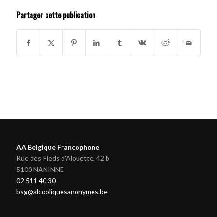
Partager cette publication
AA Belgique Francophone
Rue des Pieds d'Alouette, 42 b
5100 NANINNE
02 511 40 30
bsg@alcooliquesanonymes.be