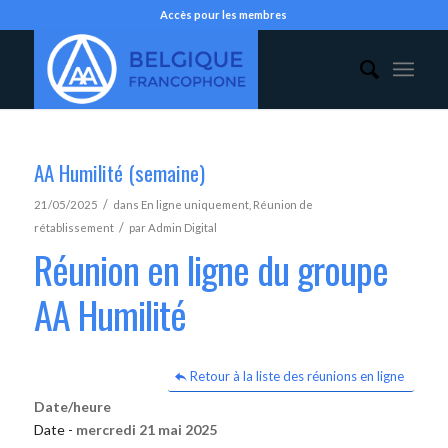
Accès pour les membres
AA Humilité (semaine)
/
21/05/2025
dans
En ligne uniquement
,
Réunion de
/
rétablissement
par
Admin Digital
Réunion en ligne du groupe
AA Humilité
Retour à la liste des réunions en ligne
Date/heure
Date -
mercredi 21 mai 2025