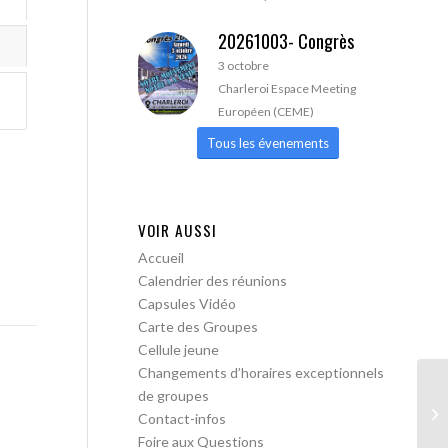
20261003- Congrès
3 octobre
Charleroi Espace Meeting
Européen (CEME)
Tous les évenements
VOIR AUSSI
Accueil
Calendrier des réunions
Capsules Vidéo
Carte des Groupes
Cellule jeune
Changements d’horaires exceptionnels
de groupes
AA
Contact-infos
Foire aux Questions