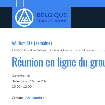
AA Humilité (semaine)
/
/
15/05/2025
dans
En ligne uniquement
,
Réunion de rétablissement
par
Réunion en ligne du gro
Date/heure
Date -
jeudi 15 mai 2025
10:00 - 12:00
Groupe :
AA Humilité