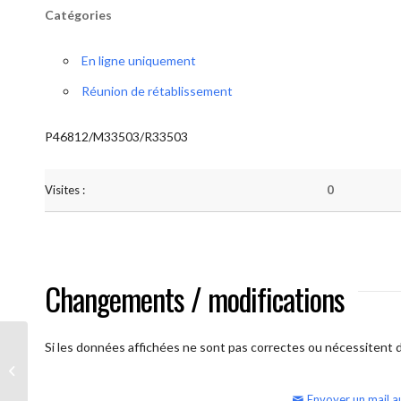
Catégories
En ligne uniquement
Réunion de rétablissement
P46812/M33503/R33503
Visites :
0
Changements / modifications
Si les données affichées ne sont pas correctes ou nécessitent d'
AA Humilité (semaine)
Envoyer un mail a