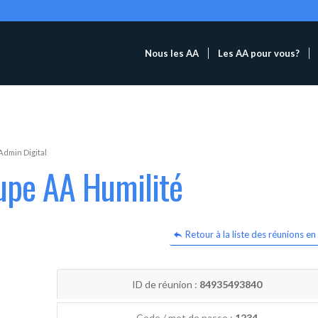
Nous les AA
Les AA pour vous?
Admin Digital
upe AA Humilité
Retour à la liste des réunions en 
ID de réunion :
84935493840
Code / mot de passe :
1234