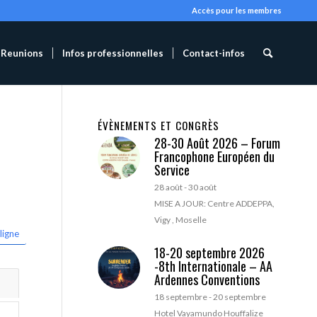
Accès pour les membres
Reunions
Infos professionnelles
Contact-infos
ÉVÈNEMENTS ET CONGRÈS
28-30 Août 2026 – Forum
Francophone Européen du
Service
28 août
-
30 août
MISE A JOUR: Centre ADDEPPA,
Vigy , Moselle
ligne
18-20 septembre 2026
-8th Internationale – AA
Ardennes Conventions
18 septembre
-
20 septembre
Hotel Vayamundo Houffalize