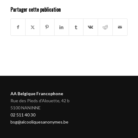
Partager cette publication
AA Belgique Francophone
Rue des Pieds d'Alouette, 42 b
5100 NANINNE
02 511 40 30
bsg@alcooliquesanonymes.be