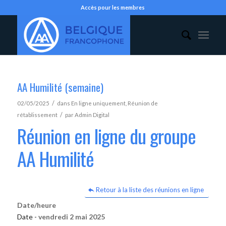
Accès pour les membres
AA Humilité (semaine)
/
02/05/2025
dans
En ligne uniquement
,
Réunion de
/
rétablissement
par
Admin Digital
Réunion en ligne du groupe
AA Humilité
Retour à la liste des réunions en ligne
Date/heure
Date -
vendredi 2 mai 2025