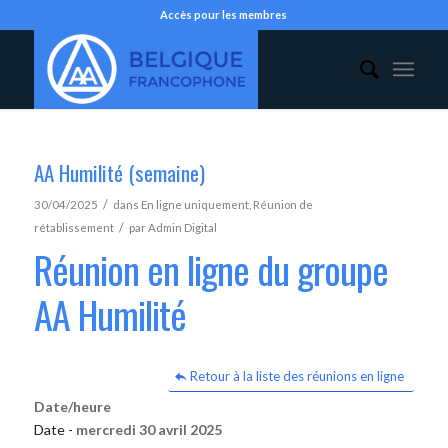
Accès pour les membres
AA Humilité (semaine)
/
30/04/2025
dans
En ligne uniquement
,
Réunion de
/
rétablissement
par
Admin Digital
Réunion en ligne du groupe
AA Humilité
Retour à la liste des réunions en ligne
Date/heure
Date -
mercredi 30 avril 2025