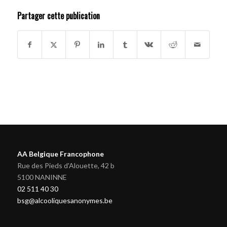
Partager cette publication
AA Belgique Francophone
Rue des Pieds d'Alouette, 42 b
5100 NANINNE
02 511 40 30
bsg@alcooliquesanonymes.be