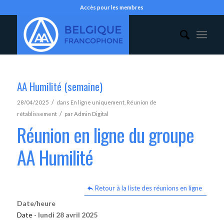
Accès pour les membres
AA Humilité (semaine)
/
28/04/2025
dans
En ligne uniquement
,
Réunion de
/
rétablissement
par
Admin Digital
Réunion en ligne du groupe
AA Humilité
Retour à la liste des réunions en ligne
Date/heure
Date -
lundi 28 avril 2025