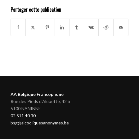
Partager cette publication
AA Belgique Francophone
Rue des Pieds d'Alouette, 42 b
5100 NANINNE
02 511 40 30
bsg@alcooliquesanonymes.be