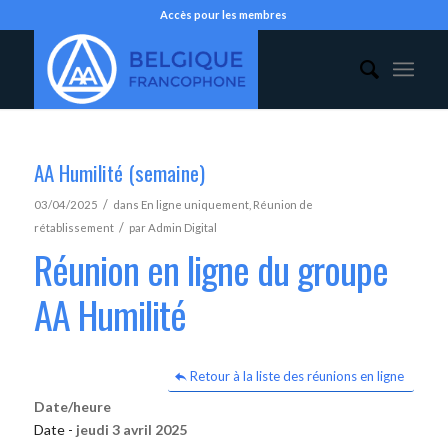
Accès pour les membres
AA Humilité (semaine)
/
03/04/2025
dans
En ligne uniquement
,
Réunion de
/
rétablissement
par
Admin Digital
Réunion en ligne du groupe
AA Humilité
Retour à la liste des réunions en ligne
Date/heure
Date -
jeudi 3 avril 2025