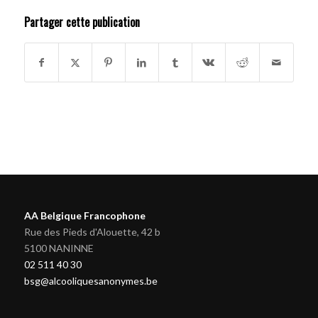
Partager cette publication
AA Belgique Francophone
Rue des Pieds d'Alouette, 42 b
5100 NANINNE
02 511 40 30
bsg@alcooliquesanonymes.be