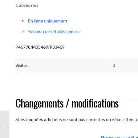
Catégories
En ligne uniquement
Réunion de rétablissement
P46778/M33469/R33469
Visites :
0
Changements / modifications
Si les données affichées ne sont pas correctes ou nécessitent d'
AA Humilité (semaine)
Envoyer un mail a