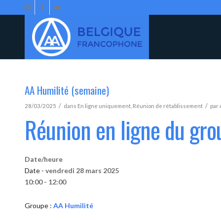
AA Humilité (semaine)
/
/
28/03/2025
dans
En ligne uniquement
,
Réunion de rétablissement
par
Réunion en ligne du gro
Date/heure
Date -
vendredi 28 mars 2025
10:00 - 12:00
Groupe :
AA Humilité