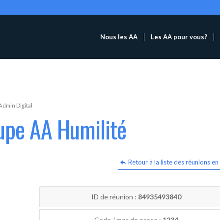
Nous les AA
Les AA pour vous?
Admin Digital
upe AA Humilité
Retour à la liste des réunions en 
ID de réunion :
84935493840
Code / mot de passe :
1234