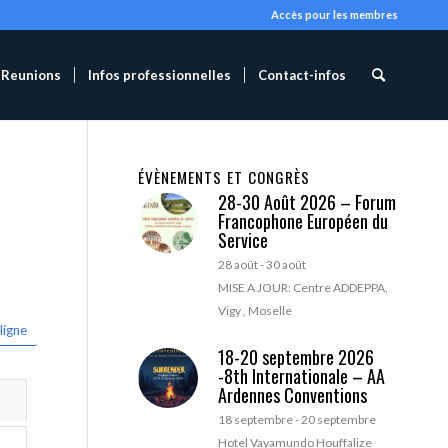
Accès pour les membres
Reunions
Infos professionnelles
Contact-infos
ÉVÈNEMENTS ET CONGRÈS
28-30 Août 2026 – Forum
Francophone Européen du
Service
28 août
-
30 août
MISE A JOUR: Centre ADDEPPA,
Vigy , Moselle
ligne
18-20 septembre 2026
-8th Internationale – AA
Ardennes Conventions
18 septembre
-
20 septembre
Hotel Vayamundo Houffalize