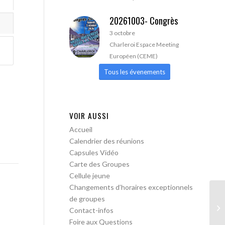
20261003- Congrès
3 octobre
Charleroi Espace Meeting
Européen (CEME)
Tous les évenements
VOIR AUSSI
Accueil
Calendrier des réunions
Capsules Vidéo
Carte des Groupes
Cellule jeune
Changements d’horaires exceptionnels
de groupes
AA
Contact-infos
Foire aux Questions