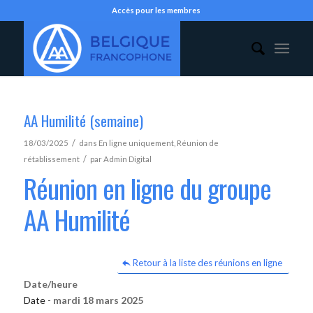
Accès pour les membres
AA Humilité (semaine)
/
18/03/2025
dans
En ligne uniquement
,
Réunion de
/
rétablissement
par
Admin Digital
Réunion en ligne du groupe
AA Humilité
Retour à la liste des réunions en ligne
Date/heure
Date -
mardi 18 mars 2025