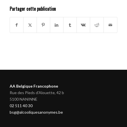
Partager cette publication
AA Belgique Francophone
Rue des Pieds d'Alouette, 42 b
5100 NANINNE
02 511 40 30
bsg@alcooliquesanonymes.be