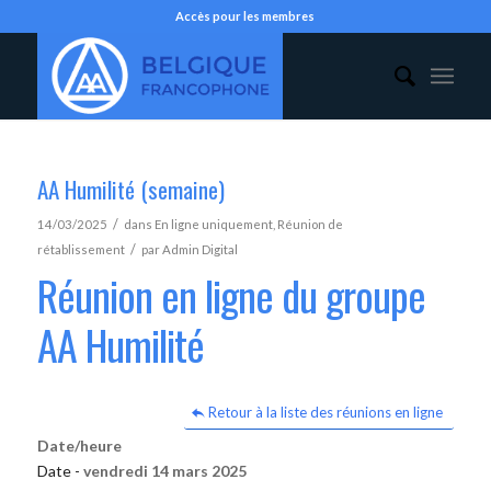
Accès pour les membres
AA Humilité (semaine)
/
14/03/2025
dans
En ligne uniquement
,
Réunion de
/
rétablissement
par
Admin Digital
Réunion en ligne du groupe
AA Humilité
Retour à la liste des réunions en ligne
Date/heure
Date -
vendredi 14 mars 2025