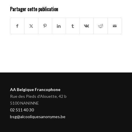
Partager cette publication
AA Belgique Francophone
Rue des Pieds d'Alouette, 42 b
5100 NANINNE
02 511 40 30
bsg@alcooliquesanonymes.be