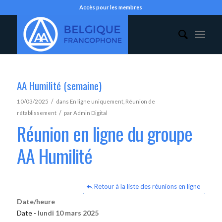
Accès pour les membres
AA Humilité (semaine)
/
10/03/2025
dans
En ligne uniquement
,
Réunion de
/
rétablissement
par
Admin Digital
Réunion en ligne du groupe
AA Humilité
Retour à la liste des réunions en ligne
Date/heure
Date -
lundi 10 mars 2025