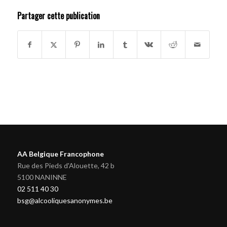
Partager cette publication
AA Belgique Francophone
Rue des Pieds d'Alouette, 42 b
5100 NANINNE
02 511 40 30
bsg@alcooliquesanonymes.be