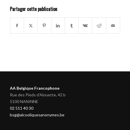
Partager cette publication
AA Belgique Francophone
Rue des Pieds d'Alouette, 42 b
5100 NANINNE
02 511 40 30
bsg@alcooliquesanonymes.be