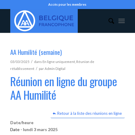
Accès pour les membres
AA Humilité (semaine)
/
03/03/2025
dans
En ligne uniquement
,
Réunion de
/
rétablissement
par
Admin Digital
Réunion en ligne du groupe
AA Humilité
Retour à la liste des réunions en ligne
Date/heure
Date -
lundi 3 mars 2025