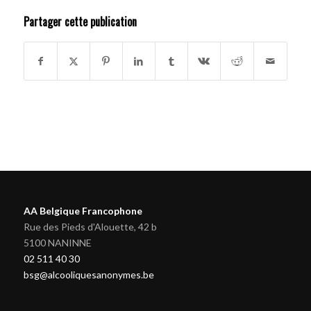
Partager cette publication
AA Belgique Francophone
Rue des Pieds d'Alouette, 42 b
5100 NANINNE
02 511 40 30
bsg@alcooliquesanonymes.be