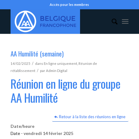
Accès pour les membres
AA Humilité (semaine)
/
14/02/2025
dans
En ligne uniquement
,
Réunion de
/
rétablissement
par
Admin Digital
Réunion en ligne du groupe
AA Humilité
Retour à la liste des réunions en ligne
Date/heure
Date -
vendredi 14 février 2025