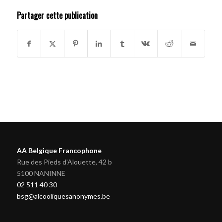
Partager cette publication
AA Belgique Francophone
Rue des Pieds d'Alouette, 42 b
5100 NANINNE
02 511 40 30
bsg@alcooliquesanonymes.be