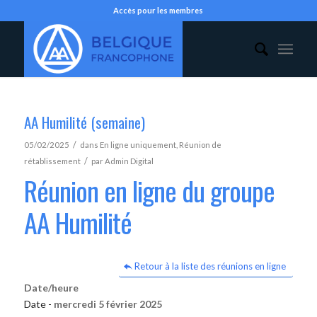
Accès pour les membres
AA Humilité (semaine)
/
05/02/2025
dans
En ligne uniquement
,
Réunion de
/
rétablissement
par
Admin Digital
Réunion en ligne du groupe
AA Humilité
Retour à la liste des réunions en ligne
Date/heure
Date -
mercredi 5 février 2025