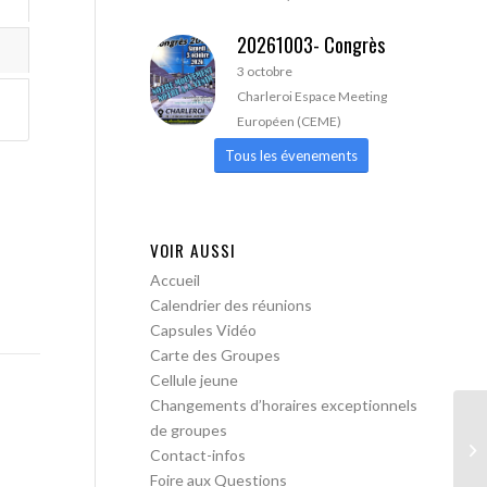
20261003- Congrès
3 octobre
Charleroi Espace Meeting
Européen (CEME)
Tous les évenements
VOIR AUSSI
Accueil
Calendrier des réunions
Capsules Vidéo
Carte des Groupes
Cellule jeune
Changements d’horaires exceptionnels
de groupes
AA
Contact-infos
Foire aux Questions