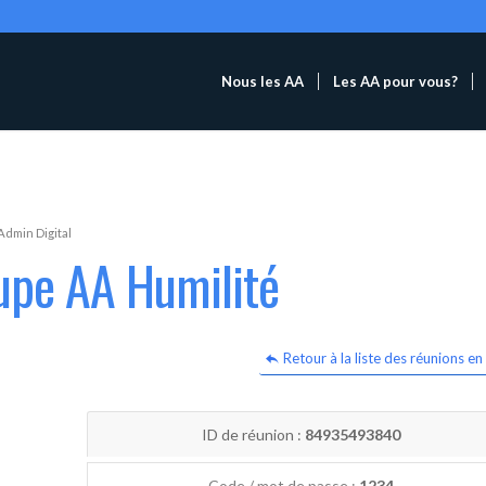
Nous les AA
Les AA pour vous?
Admin Digital
upe AA Humilité
Retour à la liste des réunions en 
ID de réunion :
84935493840
Code / mot de passe :
1234