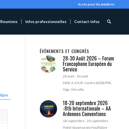
Accès pour les membres
Reunions
Infos professionnelles
Contact-infos
ÉVÈNEMENTS ET CONGRÈS
28-30 Août 2026 – Forum
Francophone Européen du
Service
28 août
-
30 août
MISE A JOUR: Centre ADDEPPA,
Vigy , Moselle
ligne
18-20 septembre 2026
-8th Internationale – AA
Ardennes Conventions
18 septembre
-
20 septembre
Hotel Vayamundo Houffalize