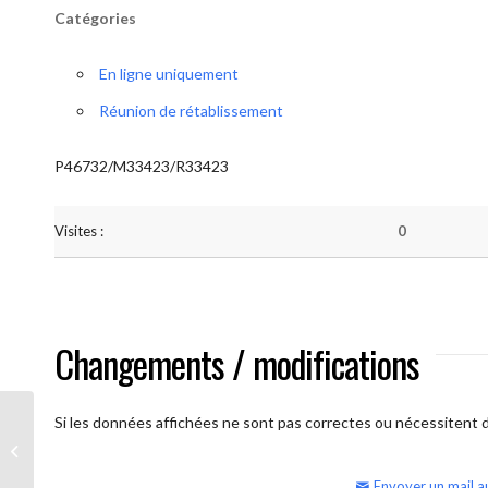
Catégories
En ligne uniquement
Réunion de rétablissement
P46732/M33423/R33423
Visites :
0
Changements / modifications
Si les données affichées ne sont pas correctes ou nécessitent d'
AA Humilité (semaine)
Envoyer un mail a