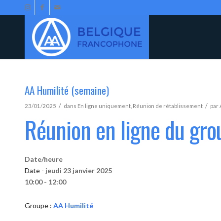
AA Humilité (semaine)
/
/
23/01/2025
dans
En ligne uniquement
,
Réunion de rétablissement
par
Réunion en ligne du gro
Date/heure
Date -
jeudi 23 janvier 2025
10:00 - 12:00
Groupe :
AA Humilité