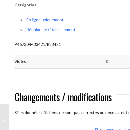
Catégories
En ligne uniquement
Réunion de rétablissement
P46730/M33421/R33421
Visites :
0
Changements / modifications
Si les données affichées ne sont pas correctes ou nécessitent d'
AA Humilité (semaine)
Envoyer un mail a