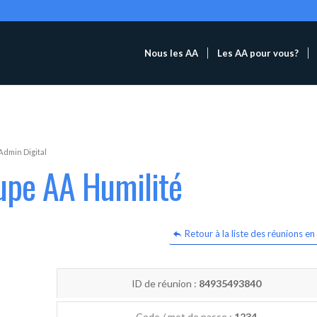
Nous les AA
Les AA pour vous?
Admin Digital
upe AA Humilité
Retour à la liste des réunions en 
ID de réunion :
84935493840
Code / mot de passe :
1234