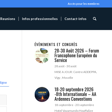
Accès pour les membres
Reunions
Infos professionnelles
Contact-infos
ÉVÈNEMENTS ET CONGRÈS
28-30 Août 2026 – Forum
Francophone Européen du
Service
28 août
-
30 août
MISE A JOUR: Centre ADDEPPA,
Vigy , Moselle
ligne
18-20 septembre 2026
-8th Internationale – AA
Ardennes Conventions
18 septembre
-
20 septembre
Hotel Vayamundo Houffalize