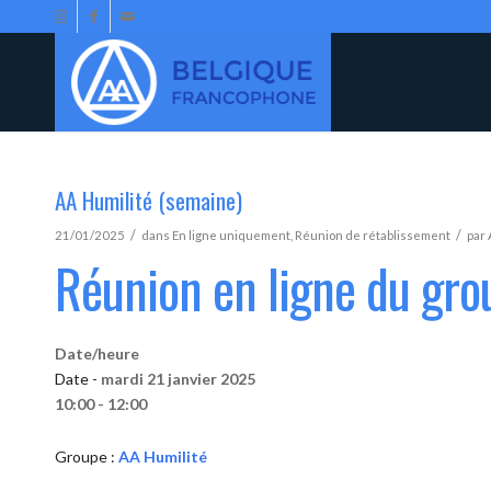
AA Humilité (semaine)
/
/
21/01/2025
dans
En ligne uniquement
,
Réunion de rétablissement
par
Réunion en ligne du gro
Date/heure
Date -
mardi 21 janvier 2025
10:00 - 12:00
Groupe :
AA Humilité