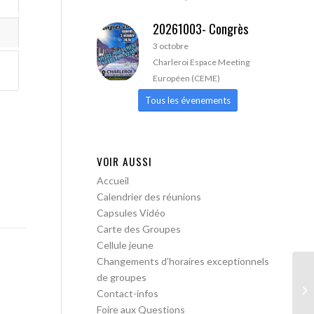
20261003- Congrès
3 octobre
Charleroi Espace Meeting
Européen (CEME)
Tous les évenements
VOIR AUSSI
Accueil
Calendrier des réunions
Capsules Vidéo
Carte des Groupes
Cellule jeune
Changements d’horaires exceptionnels
de groupes
AA
Contact-infos
Foire aux Questions