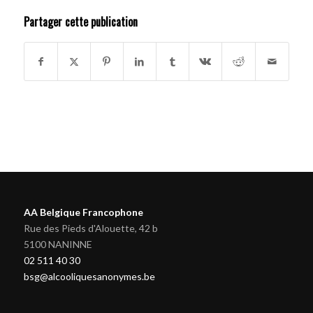
Partager cette publication
AA Belgique Francophone
Rue des Pieds d'Alouette, 42 b
5100 NANINNE
02 511 40 30
bsg@alcooliquesanonymes.be