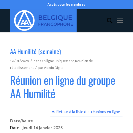
Accès pour les membres
AA Humilité (semaine)
/
16/01/2025
dans
En ligne uniquement
,
Réunion de
/
rétablissement
par
Admin Digital
Réunion en ligne du groupe
AA Humilité
Retour à la liste des réunions en ligne
Date/heure
Date -
jeudi 16 janvier 2025