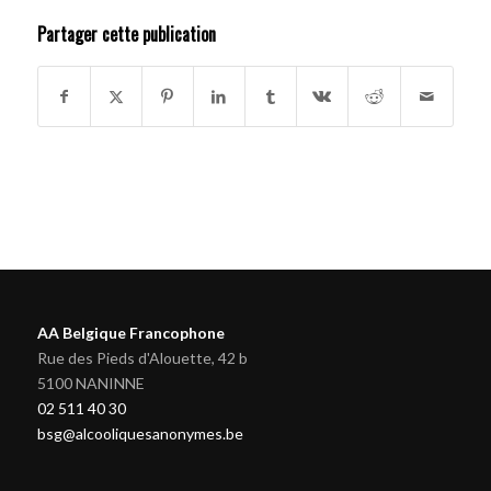
Partager cette publication
AA Belgique Francophone
Rue des Pieds d'Alouette, 42 b
5100 NANINNE
02 511 40 30
bsg@alcooliquesanonymes.be