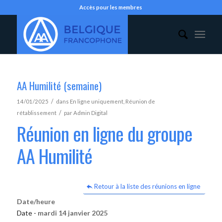
Accès pour les membres
AA Humilité (semaine)
/
14/01/2025
dans
En ligne uniquement
,
Réunion de
/
rétablissement
par
Admin Digital
Réunion en ligne du groupe
AA Humilité
Retour à la liste des réunions en ligne
Date/heure
Date -
mardi 14 janvier 2025