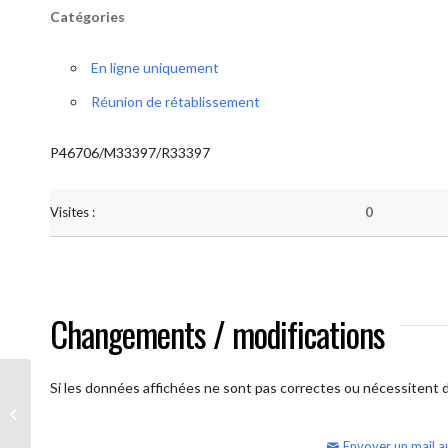
Catégories
En ligne uniquement
Réunion de rétablissement
P46706/M33397/R33397
Visites :
0
Changements / modifications
Si les données affichées ne sont pas correctes ou nécessitent d'
AA Humilité (semaine)
Envoyer un mail a