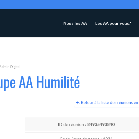
Nous les AA
Les AA pour vous?
Admin Digital
upe AA Humilité
Retour à la liste des réunions en 
ID de réunion :
84935493840
Code / mot de passe :
1234