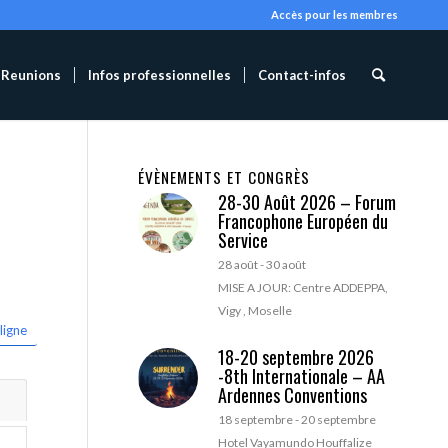
Accès pour les membres
Reunions
Infos professionnelles
Contact-infos
ÉVÈNEMENTS ET CONGRÈS
28-30 Août 2026 – Forum
Francophone Européen du
Service
28 août
-
30 août
MISE A JOUR: Centre ADDEPPA,
Vigy , Moselle
ligne
18-20 septembre 2026
-8th Internationale – AA
Ardennes Conventions
18 septembre
-
20 septembre
Hotel Vayamundo Houffalize