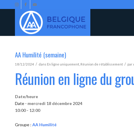
AA Humilité (semaine)
/
/
18/12/2024
dans
En ligne uniquement
,
Réunion de rétablissement
par
Réunion en ligne du gro
Date/heure
Date -
mercredi 18 décembre 2024
10:00 - 12:00
Groupe :
AA Humilité