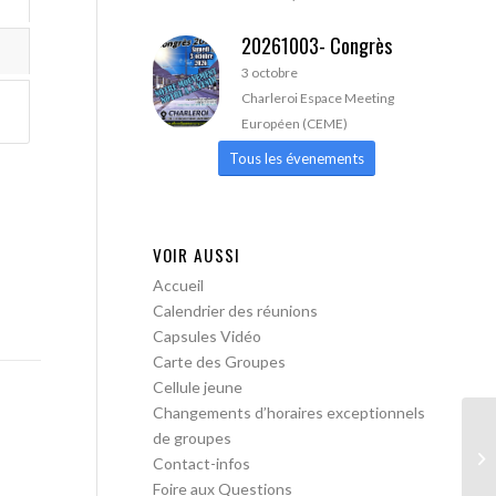
20261003- Congrès
3 octobre
Charleroi Espace Meeting
Européen (CEME)
Tous les évenements
VOIR AUSSI
Accueil
Calendrier des réunions
Capsules Vidéo
Carte des Groupes
Cellule jeune
Changements d’horaires exceptionnels
de groupes
AA
Contact-infos
Foire aux Questions