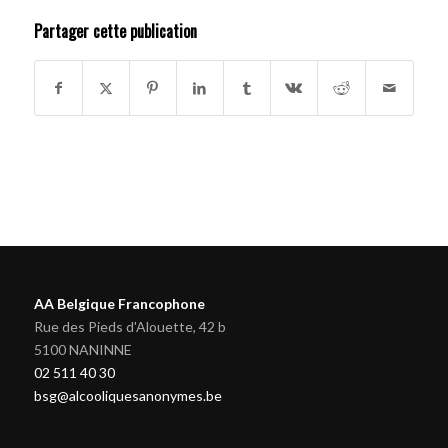
Partager cette publication
AA Belgique Francophone
Rue des Pieds d'Alouette, 42 b
5100 NANINNE
02 511 40 30
bsg@alcooliquesanonymes.be