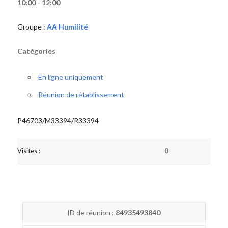
10:00 - 12:00
Groupe :
AA Humilité
Catégories
En ligne uniquement
Réunion de rétablissement
P46703/M33394/R33394
Visites :
0
ID de réunion :
84935493840