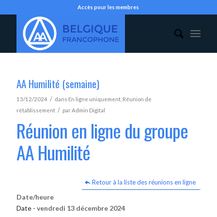
Accès pour les membres
AA Humilité (semaine)
/
13/12/2024
dans
En ligne uniquement
,
Réunion de
/
rétablissement
par
Admin Digital
Réunion en ligne du groupe
AA Humilité
Retour à la liste des réunions en ligne
Date/heure
Date -
vendredi 13 décembre 2024