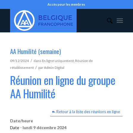
Accès pour les membres
AA Humilité (semaine)
/
09/12/2024
dans
En ligne uniquement
,
Réunion de
/
rétablissement
par
Admin Digital
Réunion en ligne du groupe
AA Humilité
Retour à la liste des réunions en ligne
Date/heure
Date -
lundi 9 décembre 2024