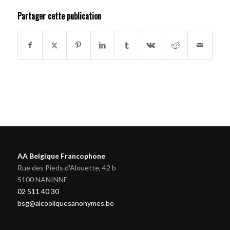
Partager cette publication
AA Belgique Francophone
Rue des Pieds d'Alouette, 42 b
5100 NANINNE
02 511 40 30
bsg@alcooliquesanonymes.be