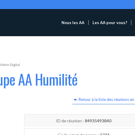
Nous les AA
Les AA pour vous?
Admin Digital
upe AA Humilité
Retour à la liste des réunions en 
ID de réunion :
84935493840
Code / mot de passe :
1234