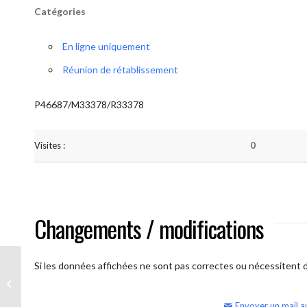
Catégories
En ligne uniquement
Réunion de rétablissement
P46687/M33378/R33378
Visites :
0
Changements / modifications
Si les données affichées ne sont pas correctes ou nécessitent d'
AA Humilité (semaine)
Envoyer un mail a