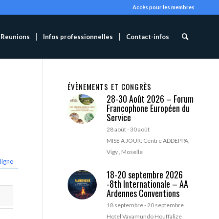
Accès pour les membres
Reunions
Infos professionnelles
Contact-infos
ÉVÈNEMENTS ET CONGRÈS
28-30 Août 2026 – Forum
Francophone Européen du
Service
28 août
-
30 août
MISE A JOUR: Centre ADDEPPA,
Vigy , Moselle
ligne
18-20 septembre 2026
-8th Internationale – AA
Ardennes Conventions
18 septembre
-
20 septembre
Hotel Vayamundo Houffalize