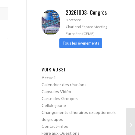
20261003- Congrès
3 octobre
Charleroi Espace Meeting
Européen (CEME)
Tous les évenements
VOIR AUSSI
Accueil
Calendrier des réunions
Capsules Vidéo
Carte des Groupes
Cellule jeune
Changements d’horaires exceptionnels
de groupes
AA
Contact-infos
Foire aux Questions