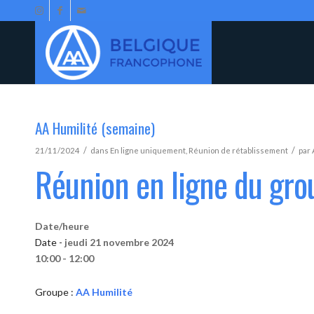
AA Humilité (semaine)
/
/
21/11/2024
dans
En ligne uniquement
,
Réunion de rétablissement
par
Réunion en ligne du gro
Date/heure
Date -
jeudi 21 novembre 2024
10:00 - 12:00
Groupe :
AA Humilité