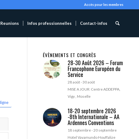
Accès pour les membres
Reunions
Infos professionnelles
Contact-infos
ÉVÈNEMENTS ET CONGRÈS
28-30 Août 2026 – Forum
Francophone Européen du
Service
28 août
-
30 août
MISE A JOUR: Centre ADDEPPA,
Vigy , Moselle
ligne
18-20 septembre 2026
-8th Internationale – AA
Ardennes Conventions
18 septembre
-
20 septembre
Hotel Vayamundo Houffalize