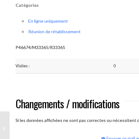
Catégories
En ligne uniquement
Réunion de rétablissement
P46674/M33365/R33365
Visites :
0
Changements / modifications
Si les données affichées ne sont pas correctes ou nécessitent d'
AA Humilité (semaine)
Envoyer un mail a