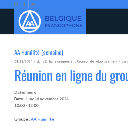
AA Humilité (semaine)
/
/
04/11/2024
dans
En ligne uniquement
,
Réunion de rétablissement
par
Réunion en ligne du gro
Date/heure
Date -
lundi 4 novembre 2024
10:00 - 12:00
Groupe :
AA Humilité