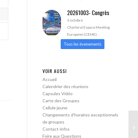
20261003- Congrès
3 octobre
Charleroi Espace Meeting
Européen (CEME)
Tous les évenements
VOIR AUSSI
Accueil
Calendrier des réunions
Capsules Vidéo
Carte des Groupes
Cellule jeune
Changements d’horaires exceptionnels
de groupes
AA
Contact-infos
Foire aux Questions