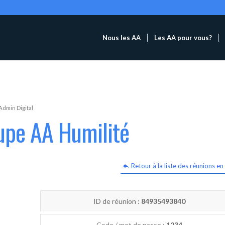
Nous les AA
Les AA pour vous?
Admin Digital
upe AA Humilité
Retour à la liste des réunions en 
ID de réunion :
84935493840
Code / mot de passe :
1234