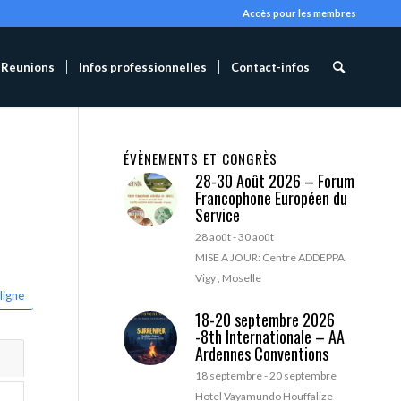
Accès pour les membres
Reunions
Infos professionnelles
Contact-infos
ÉVÈNEMENTS ET CONGRÈS
28-30 Août 2026 – Forum
Francophone Européen du
Service
28 août
-
30 août
MISE A JOUR: Centre ADDEPPA,
Vigy , Moselle
ligne
18-20 septembre 2026
-8th Internationale – AA
Ardennes Conventions
18 septembre
-
20 septembre
Hotel Vayamundo Houffalize