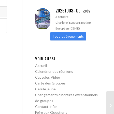
20261003- Congrès
3 octobre
Charleroi Espace Meeting
Européen (CEME)
Tous les évenements
VOIR AUSSI
Accueil
Calendrier des réunions
Capsules Vidéo
Carte des Groupes
Cellule jeune
Changements d’horaires exceptionnels
de groupes
AA
Contact-infos
Foire aux Questions