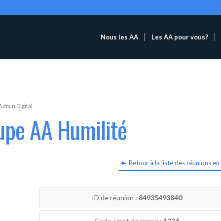
Nous les AA
Les AA pour vous?
Admin Digital
upe AA Humilité
Retour à la liste des réunions en 
ID de réunion :
84935493840
Code / mot de passe :
1234