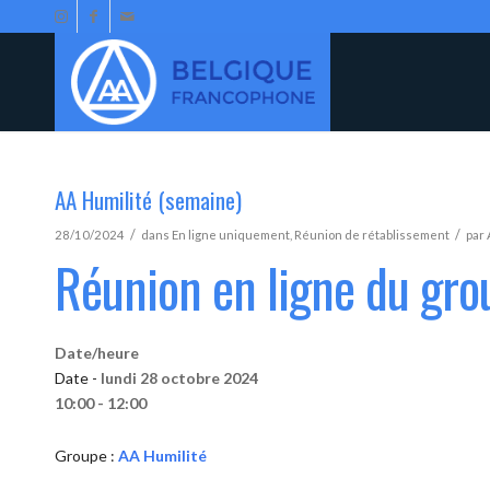
AA Humilité (semaine)
/
/
28/10/2024
dans
En ligne uniquement
,
Réunion de rétablissement
par
Réunion en ligne du gro
Date/heure
Date -
lundi 28 octobre 2024
10:00 - 12:00
Groupe :
AA Humilité