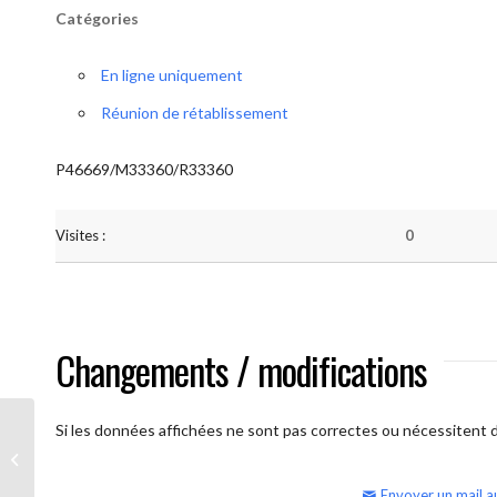
Catégories
En ligne uniquement
Réunion de rétablissement
P46669/M33360/R33360
Visites :
0
Changements / modifications
Si les données affichées ne sont pas correctes ou nécessitent d'
AA Humilité (semaine)
Envoyer un mail a