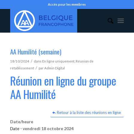
Accès pour les membres
AA Humilité (semaine)
/
18/10/2024
dans
En ligne uniquement
,
Réunion de
/
rétablissement
par
Admin Digital
Réunion en ligne du groupe
AA Humilité
Retour à la liste des réunions en ligne
Date/heure
Date -
vendredi 18 octobre 2024