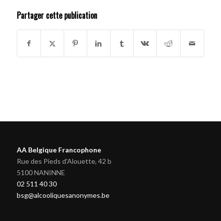
Partager cette publication
AA Belgique Francophone
Rue des Pieds d'Alouette, 42 b
5100 NANINNE
02 511 40 30
bsg@alcooliquesanonymes.be