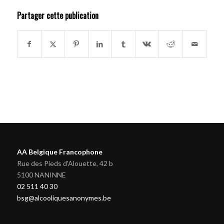
Partager cette publication
AA Belgique Francophone
Rue des Pieds d'Alouette, 42 b
5100 NANINNE
02 511 40 30
bsg@alcooliquesanonymes.be