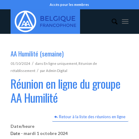
Accès pour les membres
AA Humilité (semaine)
/
01/10/2024
dans
En ligne uniquement
,
Réunion de
/
rétablissement
par
Admin Digital
Réunion en ligne du groupe
AA Humilité
Retour à la liste des réunions en ligne
Date/heure
Date -
mardi 1 octobre 2024