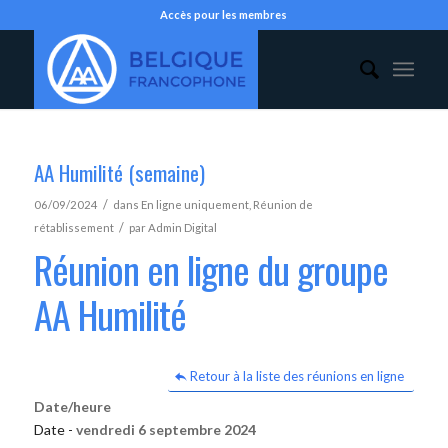
Accès pour les membres
AA Humilité (semaine)
/
06/09/2024
dans
En ligne uniquement
,
Réunion de
/
rétablissement
par
Admin Digital
Réunion en ligne du groupe
AA Humilité
Retour à la liste des réunions en ligne
Date/heure
Date -
vendredi 6 septembre 2024