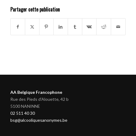
Partager cette publication
AA Belgique Francophone
Rue des Pieds d'Alouette, 42 b
5100 NANINNE
02 511 40 30
bsg@alcooliquesanonymes.be