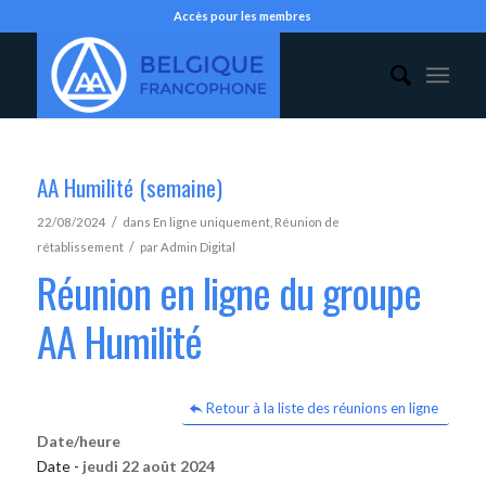
Accès pour les membres
AA Humilité (semaine)
/
22/08/2024
dans
En ligne uniquement
,
Réunion de
/
rétablissement
par
Admin Digital
Réunion en ligne du groupe
AA Humilité
Retour à la liste des réunions en ligne
Date/heure
Date -
jeudi 22 août 2024