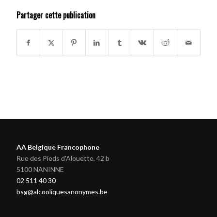
Partager cette publication
AA Belgique Francophone
Rue des Pieds d'Alouette, 42 b
5100 NANINNE
02 511 40 30
bsg@alcooliquesanonymes.be