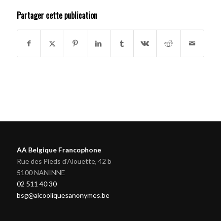
Partager cette publication
AA Belgique Francophone
Rue des Pieds d'Alouette, 42 b
5100 NANINNE
02 511 40 30
bsg@alcooliquesanonymes.be