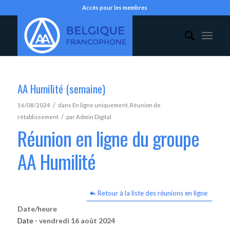
Accès pour les membres
AA Humilité (semaine)
/
16/08/2024
dans
En ligne uniquement
,
Réunion de
/
rétablissement
par
Admin Digital
Réunion en ligne du groupe
AA Humilité
Retour à la liste des réunions en ligne
Date/heure
Date -
vendredi 16 août 2024