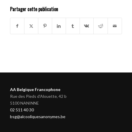
Partager cette publication
AA Belgique Francophone
Rue des Pieds d'Alouette, 42 b
5100 NANINNE
02 511 40 30
bsg@alcooliquesanonymes.be