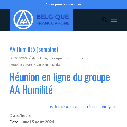
Accès pour les membres
AA Humilité (semaine)
/
05/08/2024
dans
En ligne uniquement
,
Réunion de
/
rétablissement
par
Admin Digital
Réunion en ligne du groupe
AA Humilité
Retour à la liste des réunions en ligne
Date/heure
Date -
lundi 5 août 2024