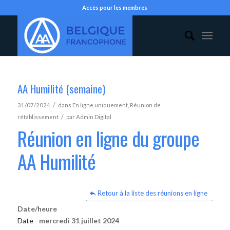
Accès pour les membres
AA Humilité (semaine)
/
31/07/2024
dans
En ligne uniquement
,
Réunion de
/
rétablissement
par
Admin Digital
Réunion en ligne du groupe
AA Humilité
Retour à la liste des réunions en ligne
Date/heure
Date -
mercredi 31 juillet 2024