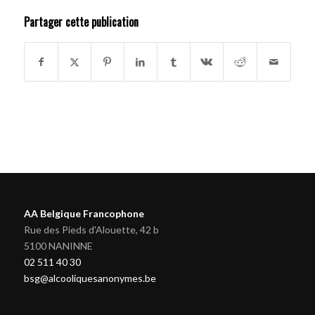
Partager cette publication
AA Belgique Francophone
Rue des Pieds d'Alouette, 42 b
5100 NANINNE
02 511 40 30
bsg@alcooliquesanonymes.be