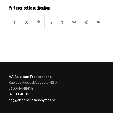
Partager cette publication
AA Belgique Francophone
Rue des Pieds d'Alouette, 42 b
5100 NANINNE
02 511 40 30
bsg@alcooliquesanonymes.be