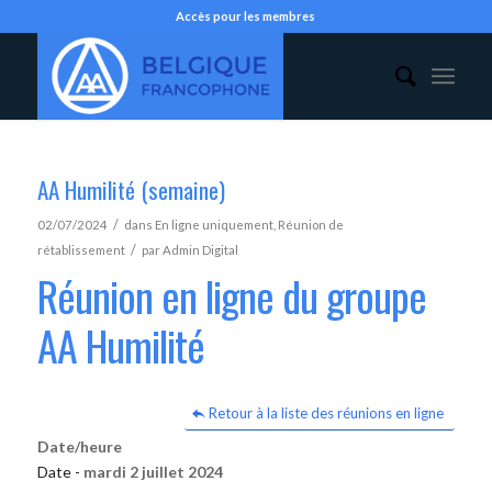
Accès pour les membres
AA Humilité (semaine)
/
02/07/2024
dans
En ligne uniquement
,
Réunion de
/
rétablissement
par
Admin Digital
Réunion en ligne du groupe
AA Humilité
Retour à la liste des réunions en ligne
Date/heure
Date -
mardi 2 juillet 2024