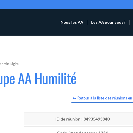
Nous les AA
Les AA pour vous?
Admin Digital
upe AA Humilité
Retour à la liste des réunions en 
ID de réunion :
84935493840
Code / mot de passe :
1234