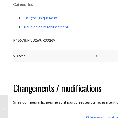
Catégories
En ligne uniquement
Réunion de rétablissement
P46578/M33269/R33269
Visites :
0
Changements / modifications
Si les données affichées ne sont pas correctes ou nécessitent d'
AA Humilité (semaine)
Envoyer un mail a