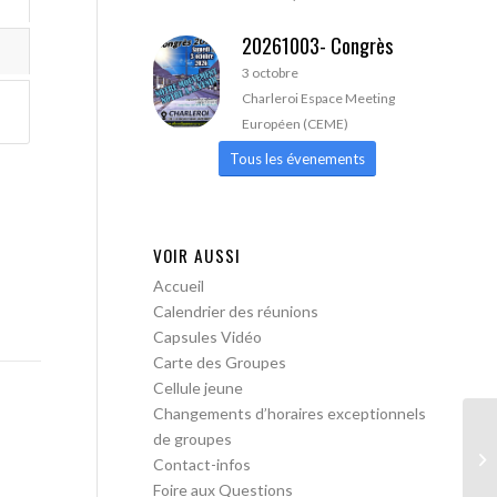
20261003- Congrès
3 octobre
Charleroi Espace Meeting
Européen (CEME)
Tous les évenements
VOIR AUSSI
Accueil
Calendrier des réunions
Capsules Vidéo
Carte des Groupes
Cellule jeune
Changements d’horaires exceptionnels
de groupes
AA
Contact-infos
Foire aux Questions