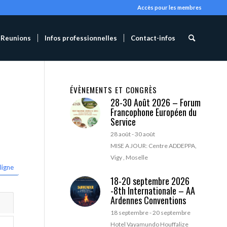
Accès pour les membres
Reunions
Infos professionnelles
Contact-infos
ÉVÈNEMENTS ET CONGRÈS
28-30 Août 2026 – Forum
Francophone Européen du
Service
28 août
-
30 août
MISE A JOUR: Centre ADDEPPA,
Vigy , Moselle
ligne
18-20 septembre 2026
-8th Internationale – AA
Ardennes Conventions
18 septembre
-
20 septembre
Hotel Vayamundo Houffalize