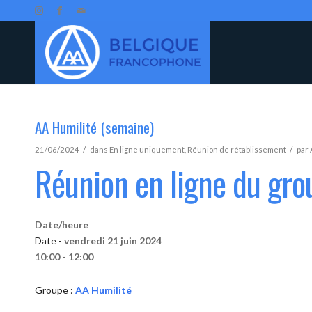
AA Humilité (semaine)
/
/
21/06/2024
dans
En ligne uniquement
,
Réunion de rétablissement
par
Réunion en ligne du gro
Date/heure
Date -
vendredi 21 juin 2024
10:00 - 12:00
Groupe :
AA Humilité