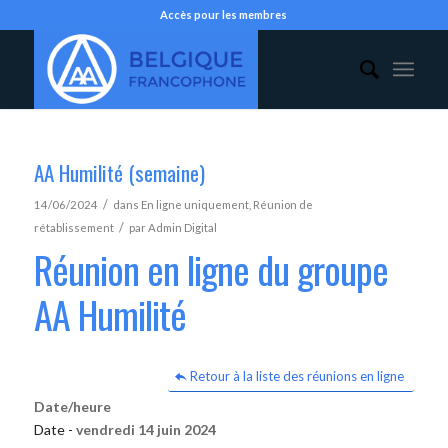
Accès pour les membres
AA Humilité (semaine)
/
14/06/2024
dans
En ligne uniquement
,
Réunion de
/
rétablissement
par
Admin Digital
Réunion en ligne du groupe
AA Humilité
Retour à la liste des réunions en ligne
Date/heure
Date -
vendredi 14 juin 2024