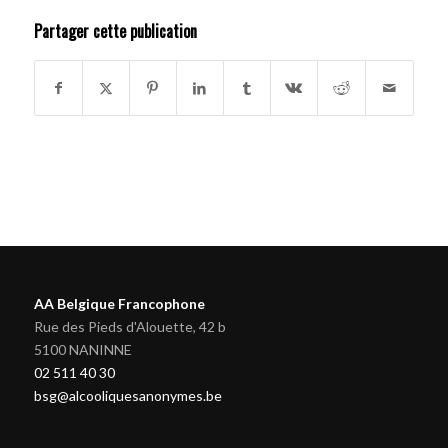
Partager cette publication
AA Belgique Francophone
Rue des Pieds d'Alouette, 42 b
5100 NANINNE
02 511 40 30
bsg@alcooliquesanonymes.be