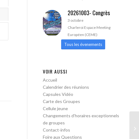
20261003- Congrès
3 octobre
Charleroi Espace Meeting
Européen (CEME)
Tous les évenements
VOIR AUSSI
Accueil
Calendrier des réunions
Capsules Vidéo
Carte des Groupes
Cellule jeune
Changements d’horaires exceptionnels
de groupes
AA
Contact-infos
Foire aux Questions