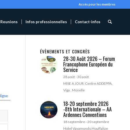
Accès pour les membres
Reunions
Infos professionnelles
Contact-infos
ÉVÈNEMENTS ET CONGRÈS
28-30 Août 2026 – Forum
Francophone Européen du
Service
28 août
-
30 août
MISE A JOUR: Centre ADDEPPA,
Vigy , Moselle
ligne
18-20 septembre 2026
-8th Internationale – AA
Ardennes Conventions
18 septembre
-
20 septembre
Hotel Vayamundo Houffalize