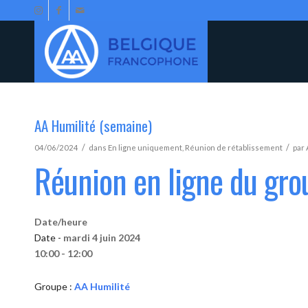
AA Humilité (semaine)
/
/
04/06/2024
dans
En ligne uniquement
,
Réunion de rétablissement
par
Réunion en ligne du gro
Date/heure
Date -
mardi 4 juin 2024
10:00 - 12:00
Groupe :
AA Humilité