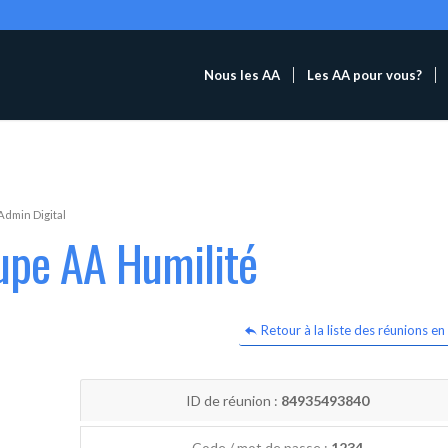
Nous les AA
Les AA pour vous?
Admin Digital
upe AA Humilité
Retour à la liste des réunions en 
ID de réunion :
84935493840
Code / mot de passe :
1234