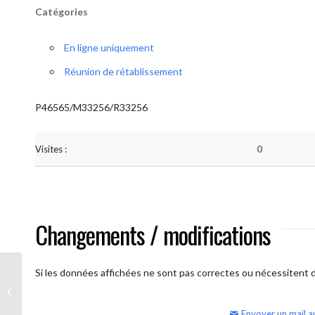
Catégories
En ligne uniquement
Réunion de rétablissement
P46565/M33256/R33256
Visites :
0
Changements / modifications
Si les données affichées ne sont pas correctes ou nécessitent d'
AA Humilité (semaine)
Envoyer un mail a