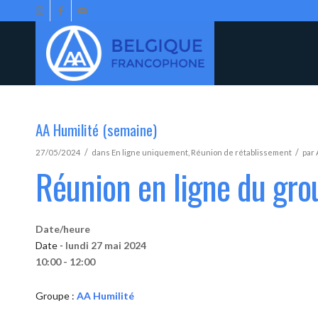
AA Humilité (semaine)
/
/
27/05/2024
dans
En ligne uniquement
,
Réunion de rétablissement
par
Réunion en ligne du gro
Date/heure
Date -
lundi 27 mai 2024
10:00 - 12:00
Groupe :
AA Humilité