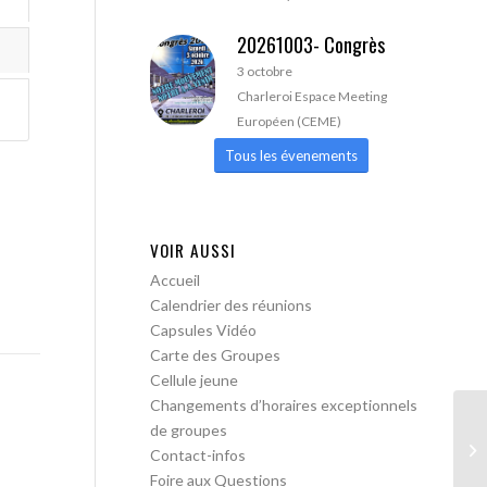
20261003- Congrès
3 octobre
Charleroi Espace Meeting
Européen (CEME)
Tous les évenements
VOIR AUSSI
Accueil
Calendrier des réunions
Capsules Vidéo
Carte des Groupes
Cellule jeune
Changements d’horaires exceptionnels
de groupes
AA
Contact-infos
Foire aux Questions