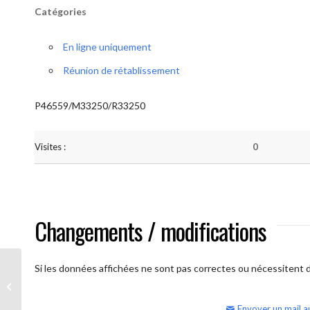
Catégories
En ligne uniquement
Réunion de rétablissement
P46559/M33250/R33250
Visites :
0
Changements / modifications
Si les données affichées ne sont pas correctes ou nécessitent d'
AA Humilité (semaine)
Envoyer un mail a