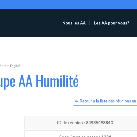
Nous les AA
Les AA pour vous?
Admin Digital
upe AA Humilité
Retour à la liste des réunions en 
ID de réunion :
84935493840
Code / mot de passe :
1234