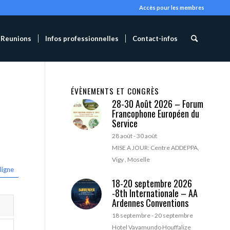
Accès pour les membres
Reunions
Infos professionnelles
Contact-infos
ÉVÈNEMENTS ET CONGRÈS
28-30 Août 2026 – Forum
Francophone Européen du
Service
28 août
-
30 août
MISE A JOUR: Centre ADDEPPA,
Vigy , Moselle
ligne
18-20 septembre 2026
-8th Internationale – AA
Ardennes Conventions
18 septembre
-
20 septembre
Hotel Vayamundo Houffalize