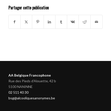
Partager cette publication
AA Belgique Francophone
Rue des Pieds d'Alouette, 42 b
5100 NANINNE
02 511 40 30
bsg@alcooliquesanonymes.be