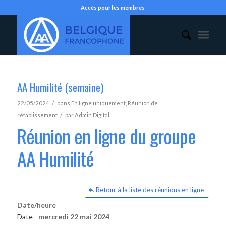
Accès pour les membres
AA Humilité (semaine)
/
22/05/2024
dans
En ligne uniquement
,
Réunion de
/
rétablissement
par
Admin Digital
Réunion en ligne du groupe
AA Humilité
Retour à la liste des réunions en ligne
Date/heure
Date -
mercredi 22 mai 2024