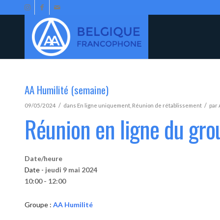
AA Humilité (semaine)
/
/
09/05/2024
dans
En ligne uniquement
,
Réunion de rétablissement
par
Réunion en ligne du gro
Date/heure
Date -
jeudi 9 mai 2024
10:00 - 12:00
Groupe :
AA Humilité