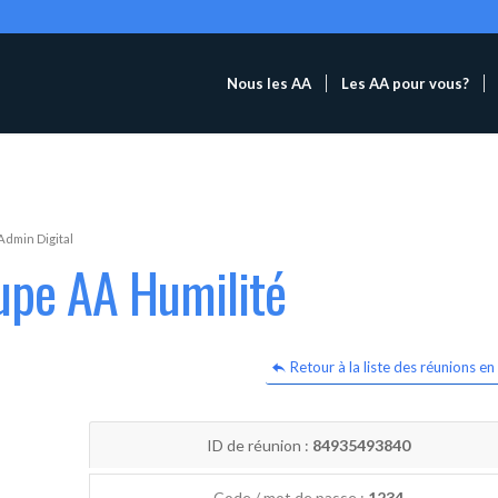
Nous les AA
Les AA pour vous?
Admin Digital
upe AA Humilité
Retour à la liste des réunions en 
ID de réunion :
84935493840
Code / mot de passe :
1234