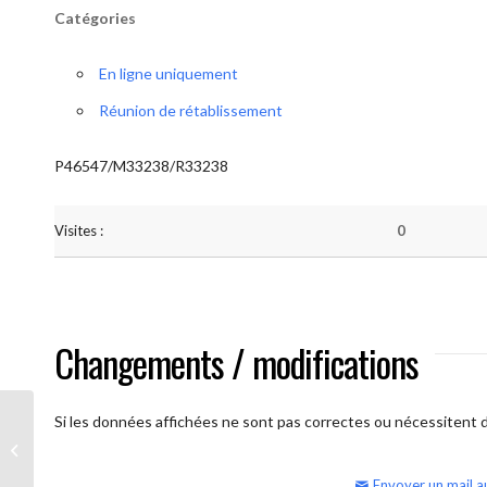
Catégories
En ligne uniquement
Réunion de rétablissement
P46547/M33238/R33238
Visites :
0
Changements / modifications
Si les données affichées ne sont pas correctes ou nécessitent d'
AA Humilité (semaine)
Envoyer un mail a