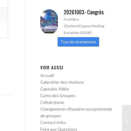
20261003- Congrès
3 octobre
Charleroi Espace Meeting
Européen (CEME)
Tous les évenements
VOIR AUSSI
Accueil
Calendrier des réunions
Capsules Vidéo
Carte des Groupes
Cellule jeune
Changements d’horaires exceptionnels
de groupes
AA
Contact-infos
Foire aux Questions