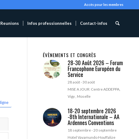
Accès pour les membres
Reunions
Infos professionnelles
Contact-infos
ÉVÈNEMENTS ET CONGRÈS
28-30 Août 2026 – Forum
Francophone Européen du
Service
28 août
-
30 août
MISE A JOUR: Centre ADDEPPA,
Vigy , Moselle
ligne
18-20 septembre 2026
-8th Internationale – AA
Ardennes Conventions
18 septembre
-
20 septembre
Hotel Vayamundo Houffalize