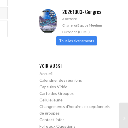
20261003- Congrès
3 octobre
Charleroi Espace Meeting
Européen (CEME)
Tous les évenements
VOIR AUSSI
Accueil
Calendrier des réunions
Capsules Vidéo
Carte des Groupes
Cellule jeune
Changements d’horaires exceptionnels
de groupes
AA
Contact-infos
Foire aux Questions