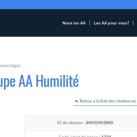
Nous les AA
Les AA pour vous?
Admin Digital
upe AA Humilité
Retour à la liste des réunions en 
ID de réunion :
84935493840
Code / mot de passe :
1234