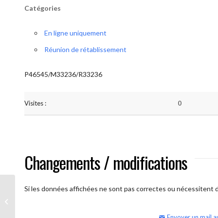
Catégories
En ligne uniquement
Réunion de rétablissement
P46545/M33236/R33236
Visites :
0
Changements / modifications
Si les données affichées ne sont pas correctes ou nécessitent d'
AA Humilité (semaine)
Envoyer un mail a