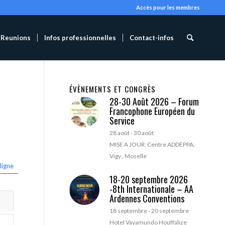
Accès pour les membres
Reunions
Infos professionnelles
Contact-infos
ÉVÈNEMENTS ET CONGRÈS
28-30 Août 2026 – Forum
Francophone Européen du
Service
28 août
-
30 août
MISE A JOUR: Centre ADDEPPA,
Vigy , Moselle
ligne
18-20 septembre 2026
-8th Internationale – AA
Ardennes Conventions
18 septembre
-
20 septembre
Hotel Vayamundo Houffalize