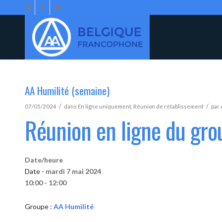
AA Humilité (semaine)
/
/
07/05/2024
dans
En ligne uniquement
,
Réunion de rétablissement
par
Réunion en ligne du gro
Date/heure
Date -
mardi 7 mai 2024
10:00 - 12:00
Groupe :
AA Humilité